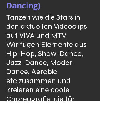
Dancing)
Tanzen wie die Stars in
den aktuellen Videoclips
auf VIVA und MTV.
Wir fügen Elemente aus
Hip-Hop, Show-Dance,
Jazz-Dance, Moder-
Dance, Aerobic
etc.zusammen und
kreieren eine coole
Choreografie, die für
jeden erlernbar ist.
Spaß und Körperfitness
stehen beim Video-Clip