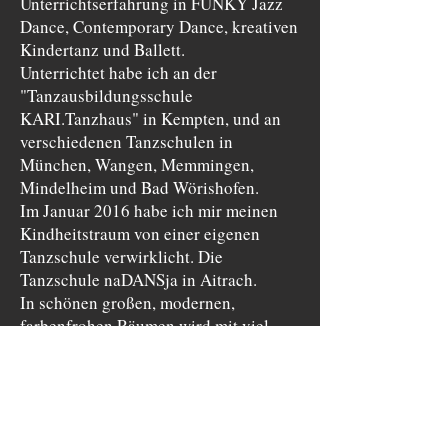
Unterrichtserfahrung in FUNKY Jazz
Dance, Contemporary Dance, kreativen
Kindertanz und Ballett.
Unterrichtet habe ich an der
"Tanzausbildungsschule
KARI.Tanzhaus" in Kempten, und an
verschiedenen Tanzschulen in
München, Wangen, Memmingen,
Mindelheim und Bad Wörishofen.
Im Januar 2016 habe ich mir meinen
Kindheitstraum von einer eigenen
Tanzschule verwirklicht. Die
Tanzschule naDANSja in Aitrach.
In schönen großen, modernen,
farbenfrohen Räumen wird mit viel
Liebe und Disziplin gearbeitet. Der
Spaß kommt dabei nicht zu kurz.
Den schönen Namen der Tanzschule,
mit viel Bedeutung, gab mir meine