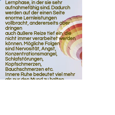
Lernphase, in der sie sehr
aufnahmefähig sind. Dadurch
werden auf der einen Seite
enorme Lernleistungen
vollbracht, andererseits aber
dringen
auch äußere Reize tief ein, die
nicht immer verarbeitet werden
können. Mögliche Folgen
sind Nervosität, Angst,
Konzentrationsmangel,
Schlafstörungen,
Kopfschmerzen,
Bauchschmerzen etc.
Innere Ruhe bedeutet viel mehr
als nur den Mund zu halten.
In meinem Kurs übt Ihr Kind mit
allen Sinnen und dem ganzen
Körper
Aufnahmebereitschaft,
Aufmerksamkeit und
Konzentrationsfähigkeit.